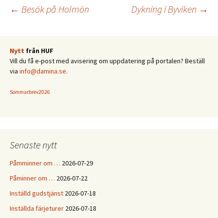
Inläggsnavigering
←
Besök på Holmön
Dykning i Byviken
→
Nytt
från HUF
Vill du få e-post med avisering om uppdatering på portalen? Beställ
via
info@damina.se
.
Sommarbrev2026
Senaste nytt
Påmminner om …
2026-07-29
Påminner om …
2026-07-22
Inställd gudstjänst
2026-07-18
Inställda färjeturer
2026-07-18