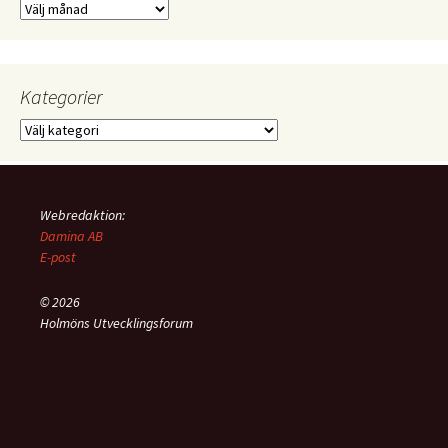
Äldre
notiser
Kategorier
Kategorier
Webredaktion:
Damina AB
E-post
© 2026
Holmöns Utvecklingsforum