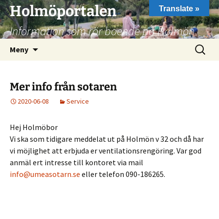
Hoppa
Holmöportalen
Translate »
till
Information som rör boende på Holmön
innehåll
Sök
Meny
efter:
Mer info från sotaren
2020-06-08
Service
Hej Holmöbor
Vi ska som tidigare meddelat ut på Holmön v 32 och då har
vi möjlighet att erbjuda er ventilationsrengöring. Var god
anmäl ert intresse till kontoret via mail
info@umeasotarn.se
eller telefon 090-186265.