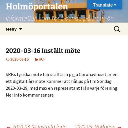
Hoppa
Holmöportalen
Translate »
till
Information som rör boende på Holmön
innehåll
Sök
Meny
efter:
2020-03-16 Inställt möte
2020-03-16
HUF
SRF:s fysiska möte har ställts in p g a Coronaviruset, men
ett digitalt årsmöte kommer att hållas på f m Söndag
2020-03-29, med max en representant från varje förening.
Mer info kommer senare.
←
2020-03-04 Inställd färja
2020-03-16 Motion
→