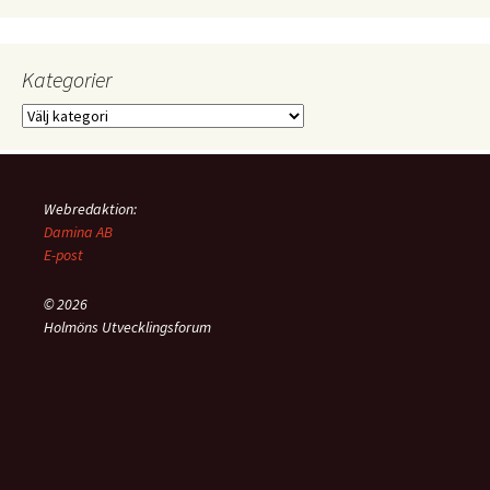
notiser
Kategorier
Kategorier
Webredaktion:
Damina AB
E-post
© 2026
Holmöns Utvecklingsforum