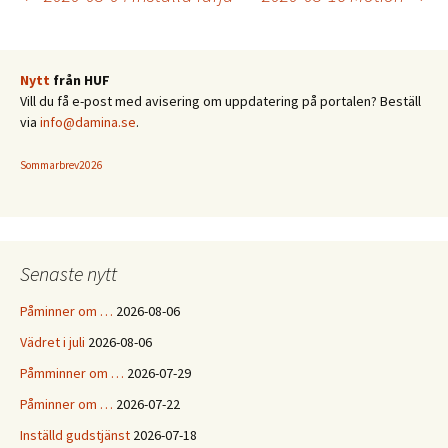
Inläggsnavigering
Nytt
från HUF
Vill du få e-post med avisering om uppdatering på portalen? Beställ
via
info@damina.se
.
Sommarbrev2026
Senaste nytt
Påminner om …
2026-08-06
Vädret i juli
2026-08-06
Påmminner om …
2026-07-29
Påminner om …
2026-07-22
Inställd gudstjänst
2026-07-18