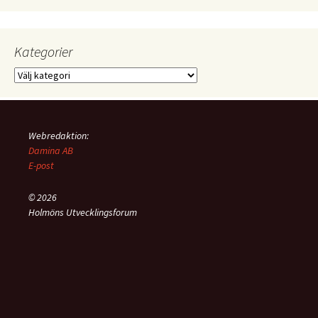
notiser
Kategorier
Kategorier
Webredaktion:
Damina AB
E-post
© 2026
Holmöns Utvecklingsforum