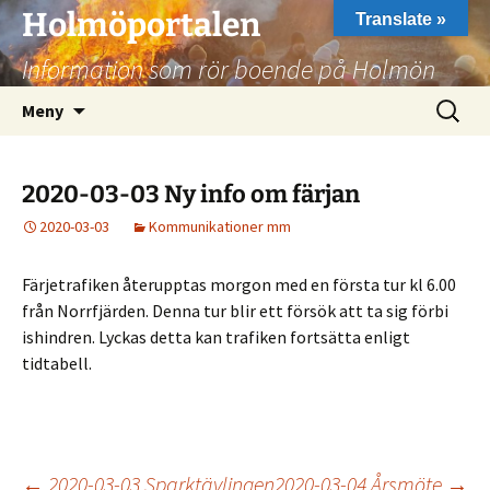
Hoppa
Holmöportalen
Translate »
till
Information som rör boende på Holmön
innehåll
Sök
Meny
efter:
2020-03-03 Ny info om färjan
2020-03-03
Kommunikationer mm
Färjetrafiken återupptas morgon med en första tur kl 6.00
från Norrfjärden. Denna tur blir ett försök att ta sig förbi
ishindren. Lyckas detta kan trafiken fortsätta enligt
tidtabell.
←
2020-03-03 Sparktävlingen
2020-03-04 Årsmöte
→