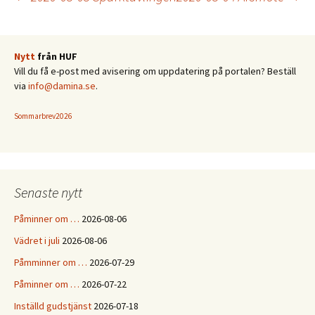
Inläggsnavigering
Nytt
från HUF
Vill du få e-post med avisering om uppdatering på portalen? Beställ
via
info@damina.se
.
Sommarbrev2026
Senaste nytt
Påminner om …
2026-08-06
Vädret i juli
2026-08-06
Påmminner om …
2026-07-29
Påminner om …
2026-07-22
Inställd gudstjänst
2026-07-18