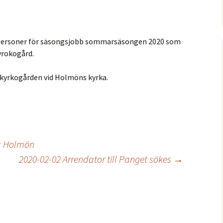
notiser
statistik
Nytt från 2021
Båtmuseets vänner
ga evenemang
personer för säsongsjobb sommarsäsongen 2020 som
Holmöns
Postroddsförening
yrokogård.
ötorget
olag AB
Var med och köp
Garageföreningen
Prästgården!
 kyrkogården vid Holmöns kyrka.
Holmömodellen
Holmön Byamäns
Prästgården
presentation
Samfällighetsförening
k
Holmöns Sjöängar
talen
å Holmön
Holmögadds
Intresseförening
2020-02-02 Arrendator till Panget sökes
→