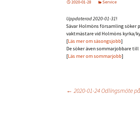
2020-01-28
Service
Väder
Holmökartor
Uppdaterad 2020-01-31
!
Årli
Sävar Holmöns församling söker 
Info från LBR
vaktmästare vid Holmöns kyrka/k
Holm
[
Läs mer om säsongsjobb
]
Holmöns Bygdeb
De söker även sommarjobbare till
[
Läs mer om sommarjobb
]
Om förstudien
Holmömodellen
HUF på Faceboo
Gamla Holmöpor
Inläggsnavigering
←
2020-01-24 Odlingsmöte p