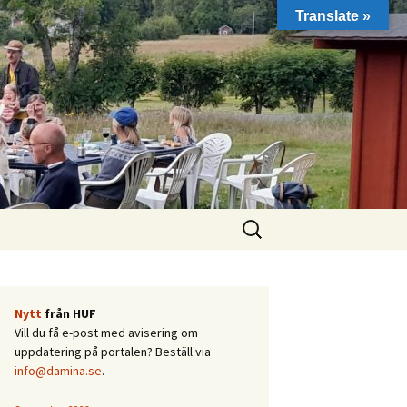
Translate »
Sök
efter:
Nytt
från HUF
Vill du få e-post med avisering om
uppdatering på portalen? Beställ via
info@damina.se
.