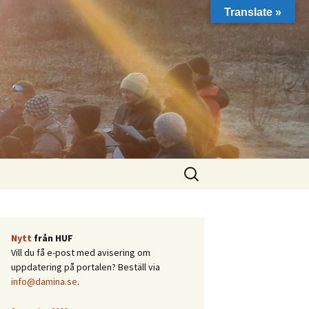
Translate »
Sök
efter:
Nytt
från HUF
Vill du få e-post med avisering om
uppdatering på portalen? Beställ via
info@damina.se
.