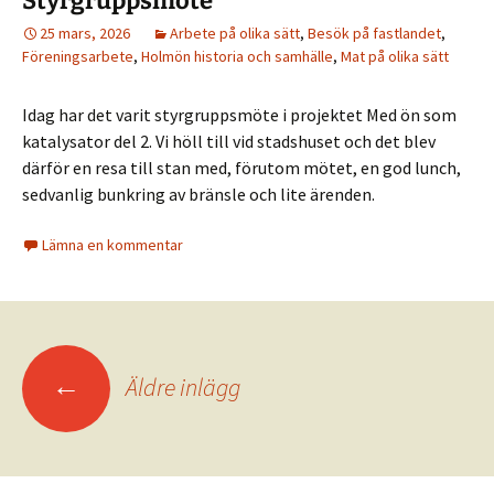
Styrgruppsmöte
25 mars, 2026
Arbete på olika sätt
,
Besök på fastlandet
,
Föreningsarbete
,
Holmön historia och samhälle
,
Mat på olika sätt
Idag har det varit styrgruppsmöte i projektet Med ön som
katalysator del 2. Vi höll till vid stadshuset och det blev
därför en resa till stan med, förutom mötet, en god lunch,
sedvanlig bunkring av bränsle och lite ärenden.
Lämna en kommentar
Inläggsnavigering
←
Äldre inlägg