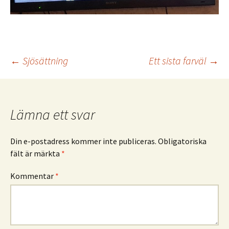
Inläggsnavigering
←
Sjösättning
Ett sista farväl
→
Lämna ett svar
Din e-postadress kommer inte publiceras.
Obligatoriska
fält är märkta
*
Kommentar
*