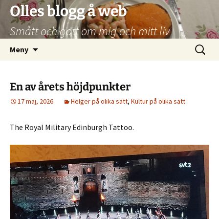
Hoppa
Olles blogg å web
till
Smått och gott om mig och mitt liv
innehåll
Sök
Meny
efter:
En av årets höjdpunkter
17 maj, 2026
Helger på olika sätt
,
Kultur på olika sätt
The Royal Military Edinburgh Tattoo.