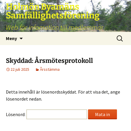
Hoppa
Holmön Byamäns
till
Samfällighetsförening
innehåll
Web för infomation till medlemmar
Sök
Meny
efter:
Skyddad: Årsmötesprotokoll
22 juli 2025
Årsstämma
Detta innehåll är lösenordsskyddat. För att visa det, ange
lösenordet nedan.
Lösenord: