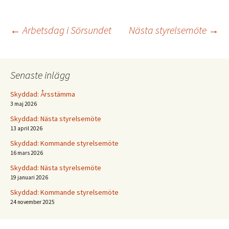
Inläggsnavigering
←
Arbetsdag i Sörsundet
Nästa styrelsemöte
→
Senaste inlägg
Skyddad: Årsstämma
3 maj 2026
Skyddad: Nästa styrelsemöte
13 april 2026
Skyddad: Kommande styrelsemöte
16 mars 2026
Skyddad: Nästa styrelsemöte
19 januari 2026
Skyddad: Kommande styrelsemöte
24 november 2025