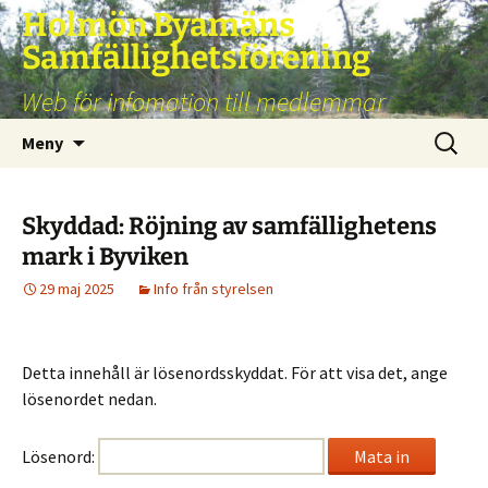
Hoppa
Holmön Byamäns
till
Samfällighetsförening
innehåll
Web för infomation till medlemmar
Sök
Meny
efter:
Skyddad: Röjning av samfällighetens
mark i Byviken
29 maj 2025
Info från styrelsen
Detta innehåll är lösenordsskyddat. För att visa det, ange
lösenordet nedan.
Lösenord: