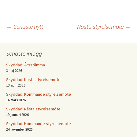
Inläggsnavigering
←
Senaste nytt
Nästa styrelsemöte
→
Senaste inlägg
Skyddad: Årsstämma
3 maj 2026
Skyddad: Nästa styrelsemöte
13 april 2026
Skyddad: Kommande styrelsemöte
16 mars 2026
Skyddad: Nästa styrelsemöte
19 januari 2026
Skyddad: Kommande styrelsemöte
24 november 2025