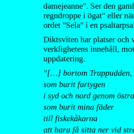
damejeanne". Ser den gaml
regndroppe i ögat" eller nä
ordet "Sela" i en psaltarps
Diktsviten har platser och
verklighetens innehåll, mot
uppdatering.
"[…] bortom Trappudden, s
som burit fartygen
i syd och nord genom östra
som burit mina fäder
till fiskekåkarna
att bara få sitta ner vid s