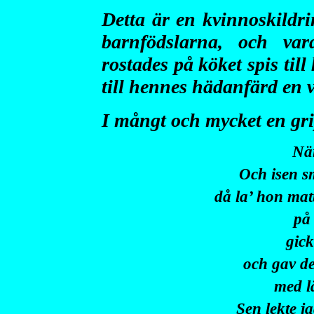
Detta är en kvinnoskildr
barnfödslarna, och var
rostades på köket spis til
till hennes hädanfärd en 
I mångt och mycket en gri
Nä
Och isen s
då la’ hon mat
på
gick
och gav d
med l
Sen lekte j