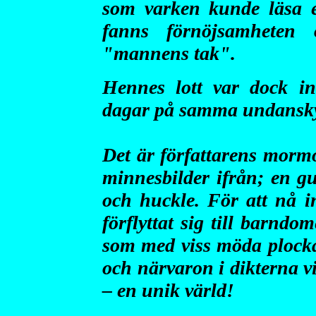
som varken kunde läsa e
fanns förnöjsamheten 
"mannens tak".
Hennes lott var dock i
dagar på samma undansky
Det är författarens morm
minnesbilder ifrån; en g
och huckle. För att nå in
förflyttat sig till barn
som med viss möda plock
och närvaron i dikterna vi
– en unik värld!